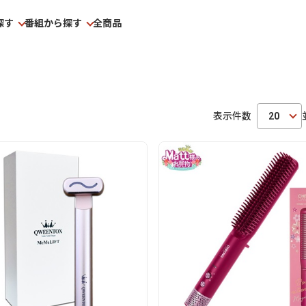
探す
番組から探す
全商品
表示件数
20