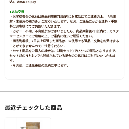
込)、Amazon pay
●返品交換
・お客様都合の返品は商品到着後7日以内にお電話にてご連絡の上、『未開
封・未使用の物のみ』ご対応いたします。なお、ご返品にかかる送料・手数
料はお客様にてご負担いただきます。
・万が一、不備、不良箇所がございましたら、商品到着後7日以内に、カスタ
マーセンターにご連絡の上、ご案内に従いご返送ください。
・商品到着後、7日以上経過した商品は、未使用でも返品・交換をお受けする
ことができませんのでご注意ください。
・セット商品をご購入の場合は、1組(セット)でひとつの商品となりますで、
セット品のうち1つでも開封されている場合のご返品はご対応いたしかねま
す。
・その他、当通販番組の規約に準じます。
最近チェックした商品