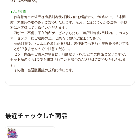
込)、Amazon pay
●返品交換
・お客様都合の返品は商品到着後7日以内にお電話にてご連絡の上、『未開
封・未使用の物のみ』ご対応いたします。なお、ご返品にかかる送料・手数
料はお客様にてご負担いただきます。
・万が一、不備、不良箇所がございましたら、商品到着後7日以内に、カスタ
マーセンターにご連絡の上、ご案内に従いご返送ください。
・商品到着後、7日以上経過した商品は、未使用でも返品・交換をお受けする
ことができませんのでご注意ください。
・セット商品をご購入の場合は、1組(セット)でひとつの商品となりますで、
セット品のうち1つでも開封されている場合のご返品はご対応いたしかねま
す。
・その他、当通販番組の規約に準じます。
最近チェックした商品