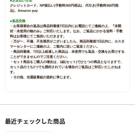
●お支払い方法
クレジットカード、NP後払い(手数料360円税込)、代引き(手数料360円税
込)、Amazon pay
●返品交換
・お客様都合の返品は商品到着後7日以内にお電話にてご連絡の上、『未開
封・未使用の物のみ』ご対応いたします。なお、ご返品にかかる送料・手数
料はお客様にてご負担いただきます。
・万が一、不備、不良箇所がございましたら、商品到着後7日以内に、カスタ
マーセンターにご連絡の上、ご案内に従いご返送ください。
・商品到着後、7日以上経過した商品は、未使用でも返品・交換をお受けする
ことができませんのでご注意ください。
・セット商品をご購入の場合は、1組(セット)でひとつの商品となりますで、
セット品のうち1つでも開封されている場合のご返品はご対応いたしかねま
す。
・その他、当通販番組の規約に準じます。
最近チェックした商品