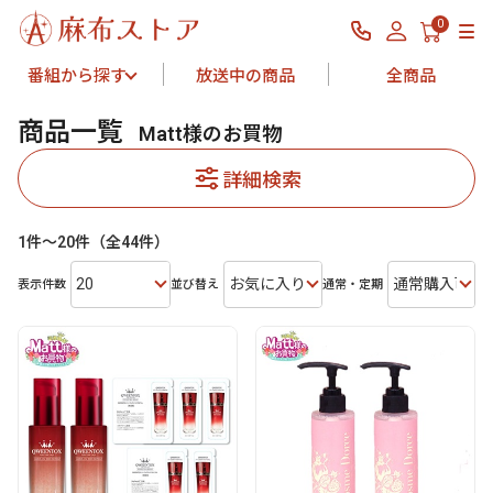
0
番組から探す
放送中の商品
全商品
商品一覧
Matt様のお買物
詳細検索
1件～20件（全44件）
20
お気に入り登録数
通常購入可能
表示件数
並び替え
通常・定期