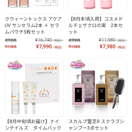
クウィーントックス アクア
【8月末頃入荷】コスメド
UV サンセラム2本 ＋ セラ
ルチェザクロの実 2本セ
ムパウチ5枚セット
ット
¥16,740
¥11,980
通常価格
通常価格
（税込）
（税込）
¥7,990
¥7,980
特別価格
特別価格
（税込）
（税込）
【8月中旬頃お届け】ナイ
スカルプ霊芝R スクラブシ
ンテイルズ タイムバック
ャンプー3点セット